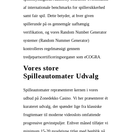
af internationale benchmarks for spillersikkerhed
samt fair spil. Dette betyder, at hver given
spillerunde på os gennemgår uafhængig
verifikation, og vores Random Number Generator
systemer (Random Nummer Generator)
kontrolleres regelmæssigt gennem
tredjepartscertificeringsorganer som eCOGRA.
Vores store
Spilleautomater Udvalg
Spilleautomater repræsenterer kernen i vores
udbud på Zonedekko Casino. Vi her præsenterer ét
kurateret udvalg, der spænder lige fra klassiske
frugttemaer til moderne videoslots omfattende
progressive gevinstpuljer. Enhver måned tilføjer vi
minimum 15-20 nyudgivne titler med henblik på