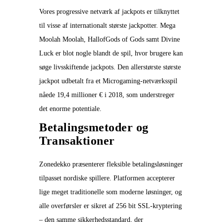
Vores progressive netværk af jackpots er tilknyttet
til visse af internationalt største jackpotter. Mega
Moolah Moolah, HallofGods of Gods samt Divine
Luck er blot nogle blandt de spil, hvor brugere kan
søge livsskiftende jackpots. Den allerstørste største
jackpot udbetalt fra et Microgaming-netværksspil
nåede 19,4 millioner € i 2018, som understreger
det enorme potentiale.
Betalingsmetoder og
Transaktioner
Zonedekko præsenterer fleksible betalingsløsninger
tilpasset nordiske spillere. Platformen accepterer
lige meget traditionelle som moderne løsninger, og
alle overførsler er sikret af 256 bit SSL-kryptering
– den samme sikkerhedsstandard, der