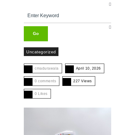
Uncategorized
cmadurawala
April 10, 2026
0 comments
227 Views
0
Likes