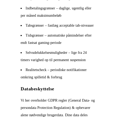
Indbetalingsgrænser – daglige, ugentlig eller
per måned maksimumbeløb
Tabsgrænser – fastlæg acceptable tab-niveauer
Tidsgrænser – automatiske påmindelser efter
endt fastsat gaming-periode
Selvudelukkelsesmuligheder – lige fra 24
timers varighed op til permanent suspension
Realitetscheck – periodiske notifikationer
omkring spilletid & forbrug
Databeskyttelse
Vi her overholder GDPR regler (General Data- og
persondata Protection Regulation) & opbevarer
alene nødvendige brugerdata. Dine data deles