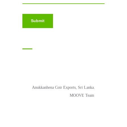
Follow Us
Copyright © 2023. All rights reserved by,
Anukkanhena Coir Exports, Sri Lanka.
Website Developed by
MOOVE Team
About
Our Products