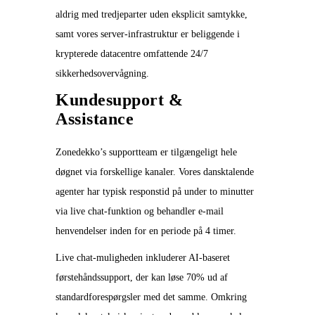
aldrig med tredjeparter uden eksplicit samtykke,
samt vores server-infrastruktur er beliggende i
krypterede datacentre omfattende 24/7
sikkerhedsovervågning.
Kundesupport &
Assistance
Zonedekko’s supportteam er tilgængeligt hele
døgnet via forskellige kanaler. Vores dansktalende
agenter har typisk responstid på under to minutter
via live chat-funktion og behandler e-mail
henvendelser inden for en periode på 4 timer.
Live chat-muligheden inkluderer AI-baseret
førstehåndssupport, der kan løse 70% ud af
standardforespørgsler med det samme. Omkring