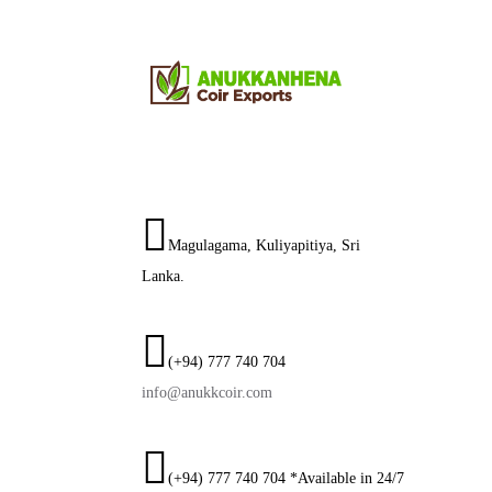
Magulagama, Kuliyapitiya, Sri
Lanka.
(+94) 777 740 704
info@anukkcoir.com
(+94) 777 740 704 *Available in 24/7