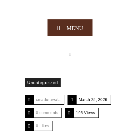
MENU
Uncategorized
cmadurawala
March 25, 2026
0 comments
195 Views
0
Likes