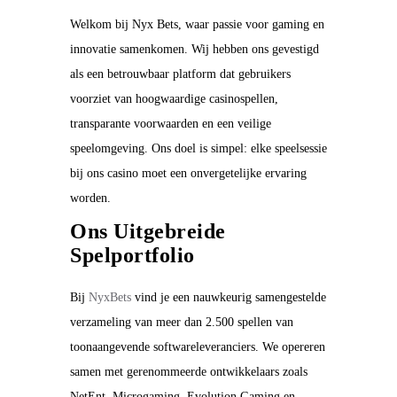
Welkom bij Nyx Bets, waar passie voor gaming en
innovatie samenkomen. Wij hebben ons gevestigd
als een betrouwbaar platform dat gebruikers
voorziet van hoogwaardige casinospellen,
transparante voorwaarden en een veilige
speelomgeving. Ons doel is simpel: elke speelsessie
bij ons casino moet een onvergetelijke ervaring
worden.
Ons Uitgebreide
Spelportfolio
Bij
NyxBets
vind je een nauwkeurig samengestelde
verzameling van meer dan 2.500 spellen van
toonaangevende softwareleveranciers. We opereren
samen met gerenommeerde ontwikkelaars zoals
NetEnt, Microgaming, Evolution Gaming en