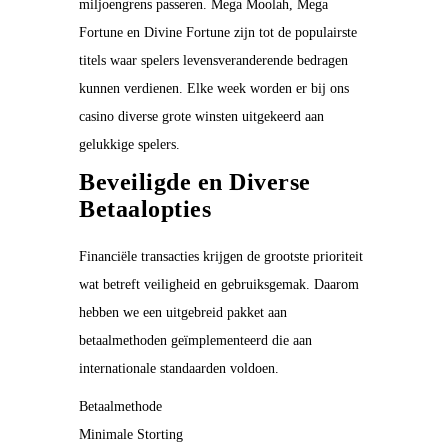
miljoengrens passeren. Mega Moolah, Mega
Fortune en Divine Fortune zijn tot de populairste
titels waar spelers levensveranderende bedragen
kunnen verdienen. Elke week worden er bij ons
casino diverse grote winsten uitgekeerd aan
gelukkige spelers.
Beveiligde en Diverse
Betaalopties
Financiële transacties krijgen de grootste prioriteit
wat betreft veiligheid en gebruiksgemak. Daarom
hebben we een uitgebreid pakket aan
betaalmethoden geïmplementeerd die aan
internationale standaarden voldoen.
Betaalmethode
Minimale Storting