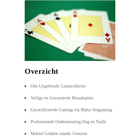
Overzicht
Ons Uitgebreide Gamecollectie
Veilige en Gevarieerde Betaalopties
Gecertificeerde Gaming via Malta Vergunning
Professionele Ondersteuning Dag en Nacht
Mobiel Gokken zonder Grenzen