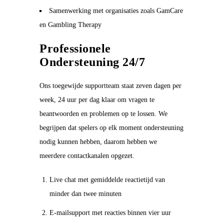
Samenwerking met organisaties zoals GamCare
en Gambling Therapy
Professionele
Ondersteuning 24/7
Ons toegewijde supportteam staat zeven dagen per
week, 24 uur per dag klaar om vragen te
beantwoorden en problemen op te lossen. We
begrijpen dat spelers op elk moment ondersteuning
nodig kunnen hebben, daarom hebben we
meerdere contactkanalen opgezet.
Live chat met gemiddelde reactietijd van
minder dan twee minuten
E-mailsupport met reacties binnen vier uur