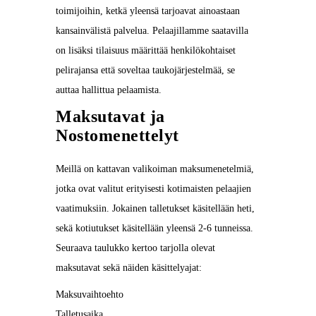
toimijoihin, ketkä yleensä tarjoavat ainoastaan
kansainvälistä palvelua. Pelaajillamme saatavilla
on lisäksi tilaisuus määrittää henkilökohtaiset
pelirajansa että soveltaa taukojärjestelmää, se
auttaa hallittua pelaamista.
Maksutavat ja
Nostomenettelyt
Meillä on kattavan valikoiman maksumenetelmiä,
jotka ovat valitut erityisesti kotimaisten pelaajien
vaatimuksiin. Jokainen talletukset käsitellään heti,
sekä kotiutukset käsitellään yleensä 2-6 tunneissa.
Seuraava taulukko kertoo tarjolla olevat
maksutavat sekä näiden käsittelyajat:
Maksuvaihtoehto
Talletusaika