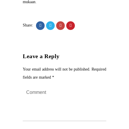
mukaan.
Share:
Leave a Reply
Your email address will not be published.
Required
fields are marked
*