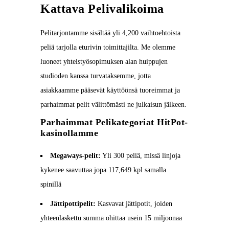
Kattava Pelivalikoima
Pelitarjontamme sisältää yli 4,200 vaihtoehtoista
peliä tarjolla eturivin toimittajilta. Me olemme
luoneet yhteistyösopimuksen alan huippujen
studioden kanssa turvataksemme, jotta
asiakkaamme pääsevät käyttöönsä tuoreimmat ja
parhaimmat pelit välittömästi ne julkaisun jälkeen.
Parhaimmat Pelikategoriat HitPot-
kasinollamme
Megaways-pelit:
Yli 300 peliä, missä linjoja
kykenee saavuttaa jopa 117,649 kpl samalla
spinillä
Jättipottipelit:
Kasvavat jättipotit, joiden
yhteenlaskettu summa ohittaa usein 15 miljoonaa