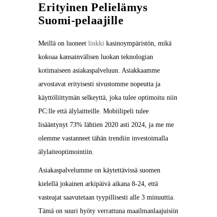
Erityinen Pelielämys
Suomi-pelaajille
Meillä on luoneet
linkki
kasinoympäristön, mikä
kokoaa kansainvälisen luokan teknologian
kotimaiseen asiakaspalveluun. Asiakkaamme
arvostavat erityisesti sivustomme nopeutta ja
käyttöliittymän selkeyttä, joka tulee optimoitu niin
PC:lle että älylaitteille. Mobiilipeli tulee
lisääntynyt 73% lähtien 2020 asti 2024, ja me me
olemme vastanneet tähän trendiin investoimalla
älylaiteoptimointiin.
Asiakaspalvelumme on käytettävissä suomen
kielellä jokainen arkipäivä aikana 8-24, että
vasteajat saavutetaan tyypillisesti alle 3 minuuttia.
Tämä on suuri hyöty verrattuna maailmanlaajuisiin