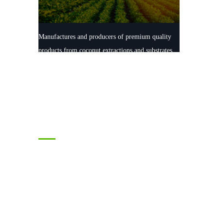
Manufactures and producers of premium quality
products from coconut extractions and substrates.
100% natural and ECO friendly production
facilities maintaining the highest international
standards.
Contact
Magulagama, Kuliyapitiya,
Sri Lanka. 60221
Phone: (+94) 777 740 704
info@anukkcoir.com