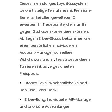
Dieses mehrstufiges Loyalitätssystem
belohnt stetige Teilnahme mit Premium-
Benefits. Bei allen gewetteten €
erwerben Ihr Treuepunkte, die man Ihr
gegen Guthaben konvertieren können.
Ab Beginn Silber-Status bekommen alle
einen persönlichen individuellen
Account-Manager, schnellere
Withdrawals und Invites zu besonderen
Turnieren inklusive gesicherten
Preispools.
Bronze-Level: Wöchentliche Reload-
Boni und Cash-Back
Silber-Rang: Individueller VIP-Manager
und prioritäre Auszahlungen