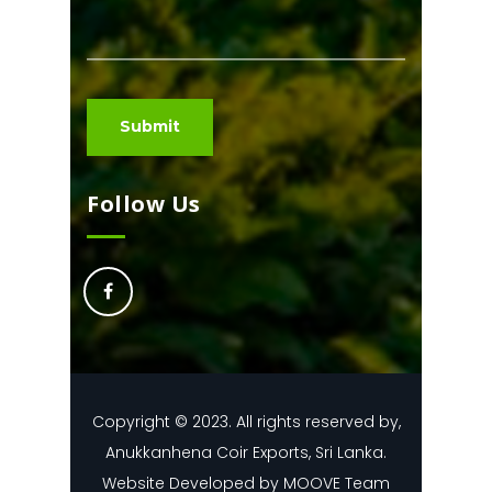
Follow Us
Copyright © 2023. All rights reserved by,
Anukkanhena Coir Exports, Sri Lanka.
Website Developed by
MOOVE Team