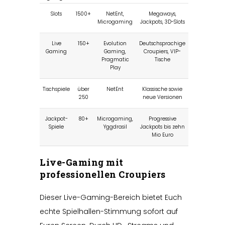
Slots
1500+
NetEnt,
Megaways,
Microgaming
Jackpots, 3D-Slots
Live
150+
Evolution
Deutschsprachige
Gaming
Gaming,
Croupiers, VIP-
Pragmatic
Tische
Play
Tischspiele
über
NetEnt
Klassische sowie
250
neue Versionen
Jackpot-
80+
Microgaming,
Progressive
Spiele
Yggdrasil
Jackpots bis zehn
Mio Euro
Live-Gaming mit
professionellen Croupiers
Dieser Live-Gaming-Bereich bietet Euch
echte Spielhallen-Stimmung sofort auf