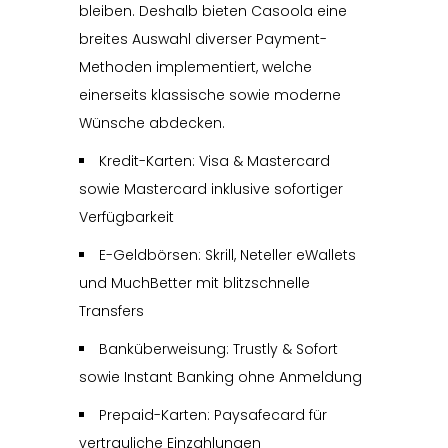
bleiben. Deshalb bieten Casoola eine
breites Auswahl diverser Payment-
Methoden implementiert, welche
einerseits klassische sowie moderne
Wünsche abdecken.
Kredit-Karten: Visa & Mastercard
sowie Mastercard inklusive sofortiger
Verfügbarkeit
E-Geldbörsen: Skrill, Neteller eWallets
und MuchBetter mit blitzschnelle
Transfers
Banküberweisung: Trustly & Sofort
sowie Instant Banking ohne Anmeldung
Prepaid-Karten: Paysafecard für
vertrauliche Einzahlungen