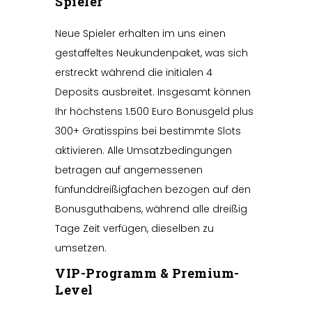
Spieler
Neue Spieler erhalten im uns einen
gestaffeltes Neukundenpaket, was sich
erstreckt während die initialen 4
Deposits ausbreitet. Insgesamt können
Ihr höchstens 1.500 Euro Bonusgeld plus
300+ Gratisspins bei bestimmte Slots
aktivieren. Alle Umsatzbedingungen
betragen auf angemessenen
fünfunddreißigfachen bezogen auf den
Bonusguthabens, während alle dreißig
Tage Zeit verfügen, dieselben zu
umsetzen.
VIP-Programm & Premium-
Level