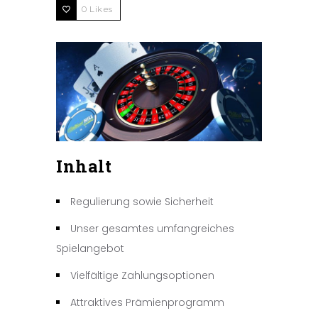
0
Likes
Inhalt
Regulierung sowie Sicherheit
Unser gesamtes umfangreiches
Spielangebot
Vielfältige Zahlungsoptionen
Attraktives Prämienprogramm