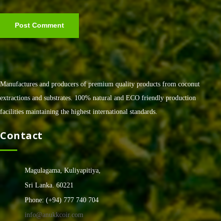
Manufactures and producers of premium quality products from coconut
extractions and substrates. 100% natural and ECO friendly production
facilities maintaining the highest international standards.
Contact
Magulagama, Kuliyapitiya,
Sri Lanka. 60221
Phone: (+94) 777 740 704
info@anukkcoir.com