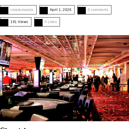
cmadurawala
April 1, 2026
0 comments
191 Views
0
Likes