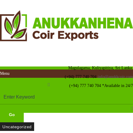
Magulagama, Kuliyapitiya, Sri Lanka.
Menu
(+94) 777 740 704
info@anukkcoir.com
(+94) 777 740 704 *Available in 24/7
Uncategorized