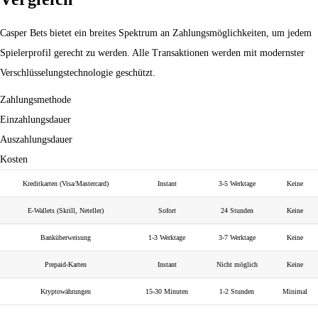
Casper Bets bietet ein breites Spektrum an Zahlungsmöglichkeiten, um jedem
Spielerprofil gerecht zu werden. Alle Transaktionen werden mit modernster
Verschlüsselungstechnologie geschützt.
Zahlungsmethode
Einzahlungsdauer
Auszahlungsdauer
Kosten
Kreditkarten (Visa/Mastercard)
Instant
3-5 Werktage
Keine
E-Wallets (Skrill, Neteller)
Sofort
24 Stunden
Keine
Banküberweisung
1-3 Werktage
3-7 Werktage
Keine
Prepaid-Karten
Instant
Nicht möglich
Keine
Kryptowährungen
15-30 Minuten
1-2 Stunden
Minimal