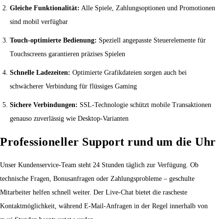
Gleiche Funktionalität:
Alle Spiele, Zahlungsoptionen und Promotionen
sind mobil verfügbar
Touch-optimierte Bedienung:
Speziell angepasste Steuerelemente für
Touchscreens garantieren präzises Spielen
Schnelle Ladezeiten:
Optimierte Grafikdateien sorgen auch bei
schwächerer Verbindung für flüssiges Gaming
Sichere Verbindungen:
SSL-Technologie schützt mobile Transaktionen
genauso zuverlässig wie Desktop-Varianten
Professioneller Support rund um die Uhr
Unser Kundenservice-Team steht 24 Stunden täglich zur Verfügung. Ob
technische Fragen, Bonusanfragen oder Zahlungsprobleme – geschulte
Mitarbeiter helfen schnell weiter. Der Live-Chat bietet die rascheste
Kontaktmöglichkeit, während E-Mail-Anfragen in der Regel innerhalb von