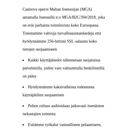
Casinova operoi Maltan lisensoijan (MGA)
antamalla lisenssillä n:o MGA/B2C/394/2018, joka
on eräs parhaista toimiluvista koko Euroopassa.
Toteutamme vahvoja turvallisuusstandardeja että
hyödynnämme 256-bittistä SSL-salausta koko
tietojen suojaamiseen.
Kaikki käyttäjätiedot tallennetaan suojatuissa
palvelimilla, joihin vain valtuutetulla henkilöstöllä
on pääsy
Hyödynnämme kaksivaiheista todennusta
käyttäjätilien suojaamisen
Pelien reiluus auditoidaan jatkuvasti itsenäisten
tarkastajien toimesta
Esitämme työkalut vastuulliseen pelaamiseen,