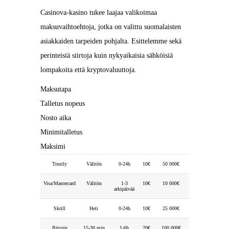
Casinova-kasino tukee laajaa valikoimaa
maksuvaihtoehtoja, jotka on valittu suomalaisten
asiakkaiden tarpeiden pohjalta. Esittelemme sekä
perinteisiä siirtoja kuin nykyaikaisia sähköisiä
lompakoita että kryptovaluuttoja.
Maksutapa
Talletus nopeus
Nosto aika
Minimitalletus
Maksimi
Trustly
Välitön
0-24h
10€
50 000€
Visa/Mastercard
Välitön
1-3
10€
10 000€
arkipäivää
Skrill
Heti
0-24h
10€
25 000€
Bitcoin
15-30 min
1-6h
20€
100 000€