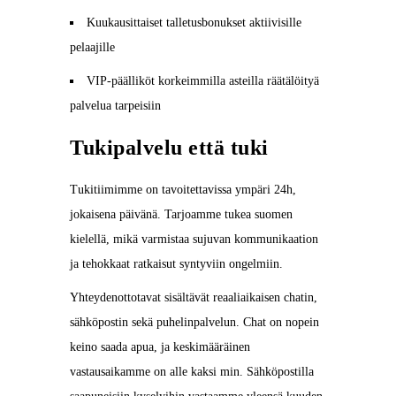
Kuukausittaiset talletusbonukset aktiivisille
pelaajille
VIP-päälliköt korkeimmilla asteilla räätälöityä
palvelua tarpeisiin
Tukipalvelu että tuki
Tukitiimimme on tavoitettavissa ympäri 24h,
jokaisena päivänä. Tarjoamme tukea suomen
kielellä, mikä varmistaa sujuvan kommunikaation
ja tehokkaat ratkaisut syntyviin ongelmiin.
Yhteydenottotavat sisältävät reaaliaikaisen chatin,
sähköpostin sekä puhelinpalvelun. Chat on nopein
keino saada apua, ja keskimääräinen
vastausaikamme on alle kaksi min. Sähköpostilla