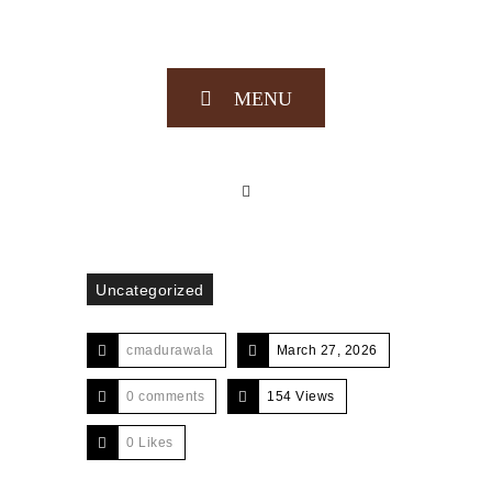
MENU
Uncategorized
cmadurawala
March 27, 2026
0 comments
154 Views
0
Likes