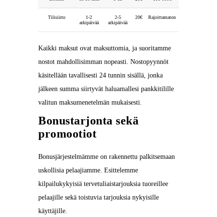
Tilisiirto
1-2
2-5
20€
Rajoittamaton
arkipäivää
arkipäivää
Kaikki maksut ovat maksuttomia, ja suoritamme
nostot mahdollisimman nopeasti. Nostopyynnöt
käsitellään tavallisesti 24 tunnin sisällä, jonka
jälkeen summa siirtyvät haluamallesi pankkitilille
valitun maksumenetelmän mukaisesti.
Bonustarjonta sekä
promootiot
Bonusjärjestelmämme on rakennettu palkitsemaan
uskollisia pelaajiamme. Esittelemme
kilpailukykyisiä tervetuliaistarjouksia tuoreillee
pelaajille sekä toistuvia tarjouksia nykyisille
käyttäjille.