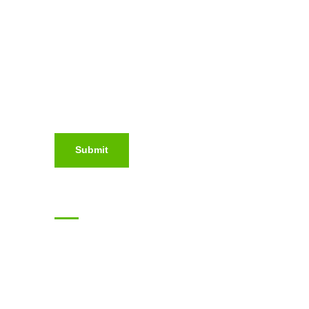
Enter your email and we’ll send you latest product
information.
Your email
Follow Us
Copyright © 2023. All rights reserved by,