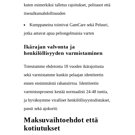
kuten esimerkiksi talletus rajoitukset, pelitauot että
itsesulkumahdollisuuden
Kumppaneina toimivat GamCare sekä Peluuri,
jotka antavat apua peliongelmaisia varten
Ikärajan valvonta ja
henkilöllisyyden varmistaminen
Toteutamme ehdotonta 18 vuoden ikärajoitusta
sekä varmistamme kunkin pelaajan identiteetin
ennen ensimmäistä rahansiirtoa. Identiteetin
varmistusprosessi kestää normaalisti 24-48 tuntia,
ja hyväksymme viralliset henkilöllisyystodistukset,
passit sekä ajokortti.
Maksuvaihtoehdot että
kotiutukset