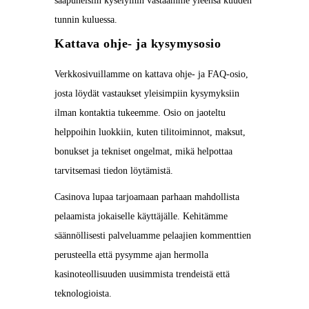
saapuneisiin kyselyihin vastaamme yleensä kuuden
tunnin kuluessa.
Kattava ohje- ja kysymysosio
Verkkosivuillamme on kattava ohje- ja FAQ-osio,
josta löydät vastaukset yleisimpiin kysymyksiin
ilman kontaktia tukeemme. Osio on jaoteltu
helppoihin luokkiin, kuten tilitoiminnot, maksut,
bonukset ja tekniset ongelmat, mikä helpottaa
tarvitsemasi tiedon löytämistä.
Casinova lupaa tarjoamaan parhaan mahdollista
pelaamista jokaiselle käyttäjälle. Kehitämme
säännöllisesti palveluamme pelaajien kommenttien
perusteella että pysymme ajan hermolla
kasinoteollisuuden uusimmista trendeistä että
teknologioista.