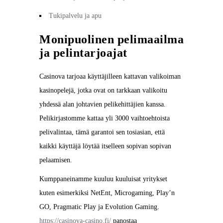
Tukipalvelu ja apu
Monipuolinen pelimaailma
ja pelintarjoajat
Casinova tarjoaa käyttäjilleen kattavan valikoiman
kasinopelejä, jotka ovat on tarkkaan valikoitu
yhdessä alan johtavien pelikehittäjien kanssa.
Pelikirjastomme kattaa yli 3000 vaihtoehtoista
pelivalintaa, tämä garantoi sen tosiasian, että
kaikki käyttäjä löytää itselleen sopivan sopivan
pelaamisen.
Kumppaneinamme kuuluu kuuluisat yritykset
kuten esimerkiksi NetEnt, Microgaming, Play’n
GO, Pragmatic Play ja Evolution Gaming.
https://casinova-casino.fi/
panostaa