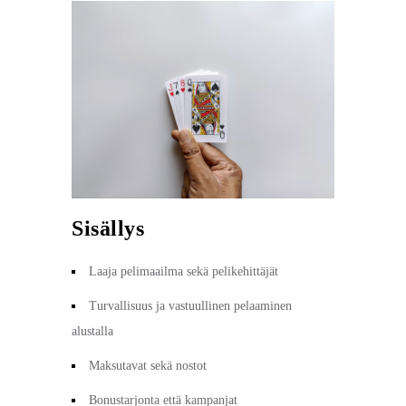
Sisällys
Laaja pelimaailma sekä pelikehittäjät
Turvallisuus ja vastuullinen pelaaminen
alustalla
Maksutavat sekä nostot
Bonustarjonta että kampanjat