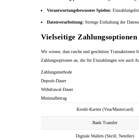
Verantwortungsbewusstes Spielen:
Einzahlungslim
Datenverarbeitung:
Strenge Einhaltung der Datens
Vielseitige Zahlungsoptionen
Wir wissen, dass rasche und geschützte Transaktionen fü
Zahlungsoptionen an, die für Einzahlungen wie auch Au
Zahlungsmethode
Deposit-Dauer
Withdrawal-Dauer
Minimalbetrag
Kredit-Karten (Visa/Mastercard)
Bank Transfer
Digitale Wallets (Skrill, Neteller)