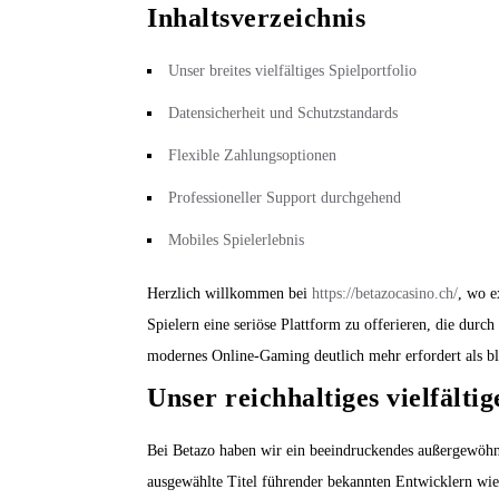
Inhaltsverzeichnis
Unser breites vielfältiges Spielportfolio
Datensicherheit und Schutzstandards
Flexible Zahlungsoptionen
Professioneller Support durchgehend
Mobiles Spielerlebnis
Herzlich willkommen bei
https://betazocasino.ch/
, wo e
Spielern eine seriöse Plattform zu offerieren, die du
modernes Online-Gaming deutlich mehr erfordert als blo
Unser reichhaltiges vielfältig
Bei Betazo haben wir ein beeindruckendes außergewöhnli
ausgewählte Titel führender bekannten Entwicklern wie 