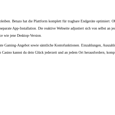
t bleiben. Betazo hat die Plattform komplett für tragbare Endgeräte optimiert
eparate App-Installation. Die reaktive Webseite adjustiert sich von selbst an je
ce wie jene Desktop-Version.
mte Gaming-Angebot sowie sämtliche Kontofunktionen. Einzahlungen, Auszahl
Casino kannst du dein Glück jederzeit und an jedem Ort herausfordern, komp