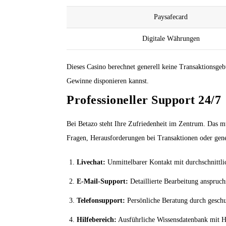
Paysafecard
Digitale Währungen
Dieses Casino berechnet generell keine Transaktionsgeb
Gewinne disponieren kannst.
Professioneller Support 24/7
Bei Betazo steht Ihre Zufriedenheit im Zentrum. Das m
Fragen, Herausforderungen bei Transaktionen oder gene
Livechat:
Unmittelbarer Kontakt mit durchschnittli
E-Mail-Support:
Detaillierte Bearbeitung anspruch
Telefonsupport:
Persönliche Beratung durch geschu
Hilfebereich:
Ausführliche Wissensdatenbank mit Hi