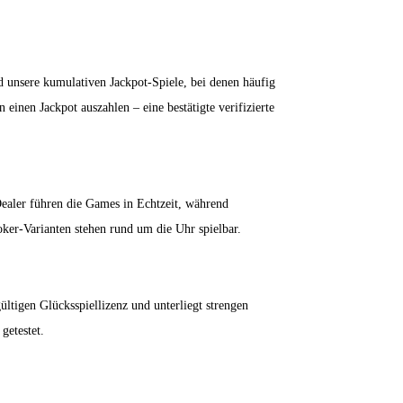
d unsere kumulativen Jackpot-Spiele, bei denen häufig
einen Jackpot auszahlen – eine bestätigte verifizierte
Dealer führen die Games in Echtzeit, während
ker-Varianten stehen rund um die Uhr spielbar.
gültigen Glücksspiellizenz und unterliegt strengen
getestet.