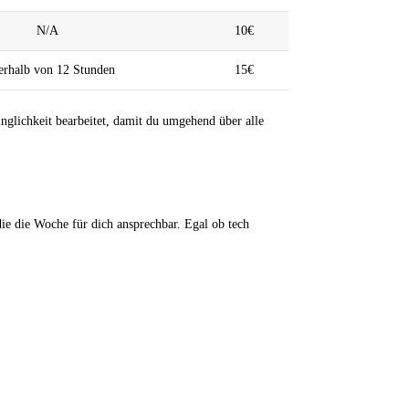
N/A
10€
erhalb von 12 Stunden
15€
nglichkeit bearbeitet, damit du umgehend über alle
ie die Woche für dich ansprechbar. Egal ob tech