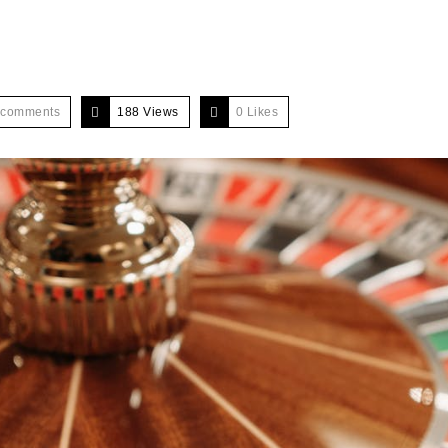
 comments
188 Views
0
Likes